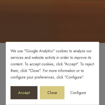
We use "Google Analytics" cookies to analyze our
DESAHUCIO DE
services and website activity in order to improve its
PERSONAS CON
content. To accept cookies, click "Accept". To reject
them, click "Close". For more information or to
DISCAPACIDAD
configure your preferences, click "Configure".
Civil,Inmobiliario
Accept
Close
Configure
Wednesday, 1 December 2021