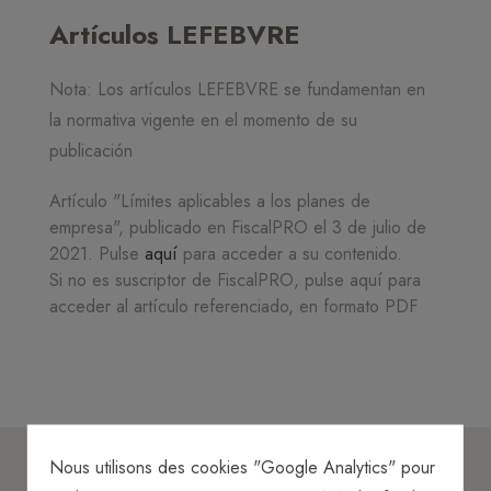
Artículos LEFEBVRE
Nota: Los artículos LEFEBVRE se fundamentan en
la normativa vigente en el momento de su
publicación
Artículo "Límites aplicables a los planes de
empresa", publicado en FiscalPRO el 3 de julio de
2021. Pulse
aquí
para acceder a su contenido.
Si no es suscriptor de FiscalPRO, pulse aquí para
acceder al artículo referenciado, en formato PDF
Nous utilisons des cookies "Google Analytics" pour