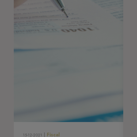
|
Fiscal
15-12-2021
13