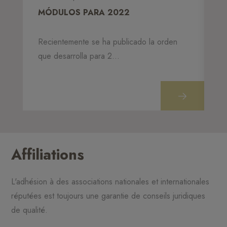
MÓDULOS PARA 2022
R
Recientemente se ha publicado la orden
Un
que desarrolla para 2...
vo
Affiliations
L'adhésion à des associations nationales et internationales
réputées est toujours une garantie de conseils juridiques
de qualité.